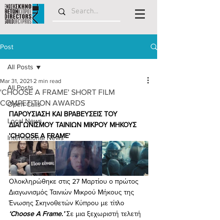
Post
All Posts
Mar 31, 2021
2 min read
All Posts
'CHOOSE A FRAME' SHORT FILM
COMPETITION AWARDS
Open Calls
ΠΑΡΟΥΣΙΑΣΗ ΚΑΙ ΒΡΑΒΕΥΣΕΙΣ ΤΟΥ 
Local News
ΔΙΑΓΩΝΙΣΜΟΥ ΤΑΙΝΙΩΝ ΜΙΚΡΟΥ ΜΗΚΟΥΣ 
'CHOOSE A FRAME'
International News
Film Festivals
Ολοκληρώθηκε στις 27 Μαρτίου ο πρώτος 
Διαγωνισμός Ταινιών Μικρού Μήκους της 
Ένωσης Σκηνοθετών Κύπρου με τίτλο 
‘Choose A Frame.’
 Σε μια ξεχωριστή τελετή 