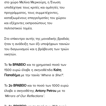
στο χώρο Μελίνα Μερκούρη, η Ένωση 
υποδέχτηκε τους κριτές και ομιλητές του 
προγράμματος, τους συμμετέχοντες, 
καταξιωμένους επαγγελματίες του χώρου 
και εξέχοντες εκπροσώπους του 
πολιτιστικού τομέα. 
Στο επίκεντρο αυτής της μοναδικής βραδιάς 
ήταν η ανάδειξη των έξι υποψήφιων ταινιών 
του διαγωνισμού και η βράβευση των τριών 
νικητών. 
Το 
1ο ΒΡΑΒΕΙΟ 
και το χρηματικό ποσό των 
1500 ευρώ έλαβε η σκηνοθέτιδα 
Καίτη 
Παπαδήμα
 με την ταινία ‘
Where is She?’.
Το 
2ο ΒΡΑΒΕΙΟ
 και το ποσό των 1000 ευρώ 
έλαβε o σκηνοθέτης 
Antony Petrou
 με το  
‘Mirrors of Our Reflections’.