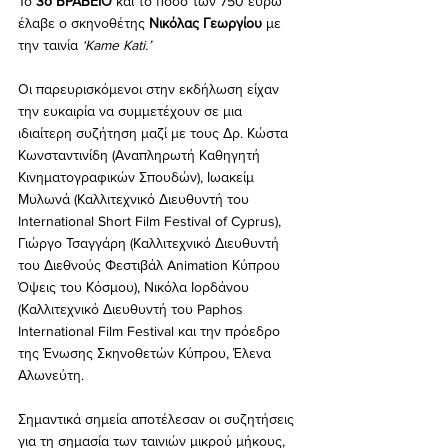
Το 
3ο ΒΡΑΒΕΙΟ
 και το ποσό των 750 ευρώ 
έλαβε ο σκηνοθέτης 
Νικόλας Γεωργίου 
με 
την ταινία 
‘Kame Kati.’
Οι παρευρισκόμενοι στην εκδήλωση είχαν 
την ευκαιρία να συμμετέχουν σε μια 
ιδιαίτερη συζήτηση μαζί με τους Δρ. Κώστα 
Κωνσταντινίδη (Αναπληρωτή Καθηγητή 
Κινηματογραφικών Σπουδών), Ιωακείμ 
Μυλωνά (Καλλιτεχνικό Διευθυντή του 
International Short Film Festival of Cyprus), 
Γιώργο Τσαγγάρη (Καλλιτεχνικό Διευθυντή 
του Διεθνούς Φεστιβάλ Animation Κύπρου 
Όψεις του Κόσμου), Νικόλα Ιορδάνου 
(Καλλιτεχνικό Διευθυντή του Paphos 
International Film Festival και την πρόεδρο 
της Ένωσης Σκηνοθετών Κύπρου, Έλενα 
Αλωνεύτη. 
Σημαντικά σημεία αποτέλεσαν οι συζητήσεις 
για τη σημασία των ταινιών μικρού μήκους, 