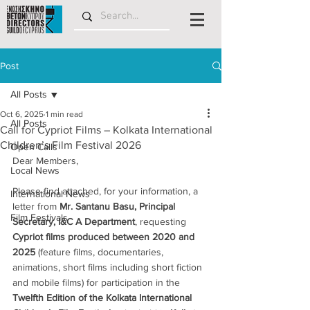
Post
All Posts
Oct 6, 2025
1 min read
All Posts
Call for Cypriot Films – Kolkata International
Children’s Film Festival 2026
Open Calls
Dear Members,
Local News
Please find attached, for your information, a 
International News
letter from 
Mr. Santanu Basu, Principal 
Film Festivals
Secretary, I&C A Department
, requesting 
Cypriot films produced between 2020 and 
2025
 (feature films, documentaries, 
animations, short films including short fiction 
and mobile films) for participation in the 
Twelfth Edition of the Kolkata International 