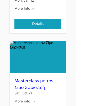
Mon, Jan 12
More info
Details
Μasterclass με τον
Σίμο Σαρκετζή
Sat, Oct 21
More info