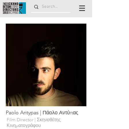
Paolo Antypas | Πάολο Αντύπας
Film Director | Σκηνοθέτης
Κινηματογράφου