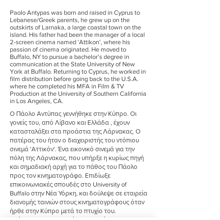
Paolo Antypas was born and raised in Cyprus to
Lebanese/Greek parents, he grew up on the
outskirts of Larnaka, a large coastal town on the
island. His father had been the manager of a local
2-screen cinema named ‘Attikon’, where his
passion of cinema originated. He moved to
Buffalo, NY to pursue a bachelor’s degree in
communication at the State University of New
York at Buffalo. Returning to Cyprus, he worked in
film distribution before going back to the U.S.A.
where he completed his MFA in Film & TV
Production at the University of Southern California
in Los Angeles, CA.
Ο Πάολο Αντύπας γεννήθηκε στην Κύπρο. Οι
γονείς του, από Λίβανο και Ελλάδα , έχουν
κατασταλάξει στα προάστια της Λάρνακας. Ο
πατέρας του ήταν ο διαχειριστής του ντόπιου
σινεμά 'Αττικόν'. Ένα εικονικό σινεμά για την
πόλη της Λάρνακας, που υπήρξε η κυρίως πηγή
και σημαδιακή αρχή για το πάθος του Πάολο
προς τον κινηματογράφο. Επιδίωξε
επικοινωνιακές σπουδές στο University of
Buffalo στην Νέα Υόρκη, και δούλεψε σε εταιρεία
διανομής ταινιών στους κινηματογράφους όταν
ήρθε στην Κύπρο μετά το πτυχίο του.
Επέστρεψε στις Ηνωμένες Πολιτείες και