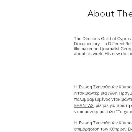
About The
The Directors Guild of Cyprus 
Documentary – a Different Rea
filmmaker and journalist Geor
about his work. His new docum
Η Ένωση Σκηνοθετών Κύπρου 
Ντοκιμαντέρ μια Άλλη Πραγμα
πολυβραβευμένος ντοκιμαντ
ΕΞΑΝΤΑΣ
, μίλησε για πρώτη
ντοκιμαντέρ με τίτλο “Το χα
Η Ένωση Σκηνοθετών Κύπρου 
επιμόρφωση των Κύπριων Σκη