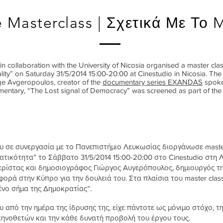
 Masterclass | Σχετικά Με Το M
in collaboration with the University of Nicosia organised a master c
lity” on Saturday 31/5/2014 15:00-20:00 at Cinestudio in Nicosia. T
ge Avgeropoulos, creator of the
documentary series EXANDAS
spoke 
entary, “The Lost signal of Democracy” was screened as part of the 
σε συνεργασία με το Πανεπιστήμιο Λευκωσίας διοργάνωσε master
τικότητα” το Σάββατο 31/5/2014 15:00-20:00 στο Cinestudio στη 
ερίστας και δημοσιογράφος Γιώργος Αυγερόπουλος, δημιουργός τ
 φορά στην Κύπρο για την δουλειά του. Στα πλαίσια του master cla
μένο σήμα της Δημοκρατίας”.
από την ημέρα της ίδρυσης της, είχε πάντοτε ως μόνιμο στόχο, τ
νοθετών και την κάθε δυνατή προβολή του έργου τους.