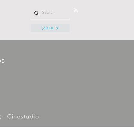
Join Us
os
ς - Cinestudio