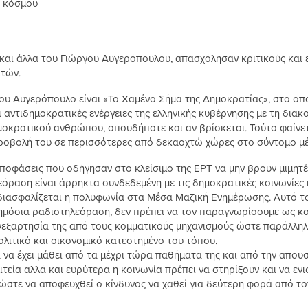
υ κόσμου
και άλλα του Γιώργου Αυγερόπουλου, απασχόλησαν κριτικούς και ε
ιτών.
γου Αυγερόπουλο είναι «Το Χαμένο Σήμα της Δημοκρατίας», στο ο
ι αντιδημοκρατικές ενέργειες της ελληνικής κυβέρνησης με τη διακ
μοκρατικού ανθρώπου, οπουδήποτε και αν βρίσκεται. Τούτο φαίνετ
 προβολή του σε περισσότερες από δεκαοχτώ χώρες στο σύντομο μέ
αποφάσεις που οδήγησαν στο κλείσιμο της ΕΡΤ να μην βρουν μιμητές
όραση είναι άρρηκτα συνδεδεμένη με τις δημοκρατικές κοινωνίες κα
 διασφαλίζεται η πολυφωνία στα Μέσα Μαζική Ενημέρωσης. Αυτό τ
δημόσια ραδιοτηλεόραση, δεν πρέπει να τον παραγνωρίσουμε ως κοι
ανεξαρτησία της από τους κομματικούς μηχανισμούς ώστε παράλληλ
ολιτικό και οικονομικό κατεστημένο του τόπου.
 να έχει μάθει από τα μέχρι τώρα παθήματα της και από την απουσ
τεία αλλά και ευρύτερα η κοινωνία πρέπει να στηρίξουν και να εν
ώστε να αποφευχθεί ο κίνδυνος να χαθεί για δεύτερη φορά από το