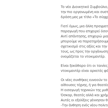
Το νέο Διοικητικό Συμβούλιο
την πιο οργανωμένη και συστ
δράση μας με τίτλο «Το σύγχ
Γιατί όμως, μια άλλη πραγμα
παραγωγή που επιχειρεί όσον
Αντί απάντησης, επιχειρώ μι
μπορούμε να παρατηρήσουμε τ
σχετικισμό στις αξίες και τ
τους, ως προς την οργάνωση
ονομάζεται το ντοκιμαντέρ.
Είναι ξεκάθαρο ότι οι ταινίε
ντοκιμαντέρ είναι αρκετές φ
Οι νέες συνθήκες ευνοούν το 
αίθουσες τέχνης, ή για θεατέ
Η εισαγωγή τεχνικών της μυ
Όσκαρ, θεατές αλλά και χρή
Αυτές οι εξελίξεις γέννησαν
-Την άνθηση ενός νέου πολιτ