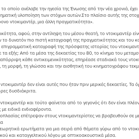
, το οποίο ανέλαβε την ηγεσία της Ένωσης από την νέα χρονιά, έχε
ηματική υλοποίηση των στόχων αυτών.Στο πλαίσιο αυτής της στοχ
ρονο ντοκιμαντέρ, μια άλλη πραγματικότητα».
τικότητα, αφού, στην αντίληψη του μέσου θεατή, το ντοκιμαντέρ εί
 το δυνατόν πιο πιστή καταγραφή της πραγματικότητας και του κο
α επιγραμματική καταγραφή της πρόσφατης ιστορίας του ντοκιμαντ
α εξής: Από τα μέσα της δεκαετίας του 80, το κίνημα του μεταμο
ην απόρριψη κάθε αντικειμενικότητας, επηρέασε σταδιακά τους ντοκ
, τη μορφή, τη γλώσσα και την αισθητική του κινηματογράφου τεκ
ς ντοκιμαντέρ δεν είναι αυτές που ήταν πριν μερικές δεκαετίες. Τα
όρες δυσδιάκριτα.
ντοκιμαντέρ και τούτο φαίνεται από το γεγονός ότι δεν είναι πλέον
ς με ειδικά ενδιαφέροντα.
θοπλασίας επέτρεψαν στους ντοκιμαντερίστες να βραβευθούν σε μ
μα
 θεωρητικά ερωτήματα για μια σειρά από θέματα γύρω από το ντοκ
ικού και καταγγελτικού λόγου με οπτικοακουστικά μέσα.