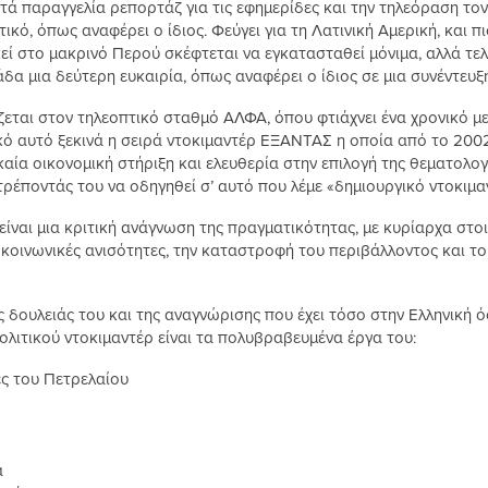
τά παραγγελία ρεπορτάζ για τις εφημερίδες και την τηλεόραση το
τικό, όπως αναφέρει ο ίδιος. Φεύγει για τη Λατινική Αμερική, και 
κεί στο μακρινό Περού σκέφτεται να εγκατασταθεί μόνιμα, αλλά τε
άδα μια δεύτερη ευκαιρία, όπως αναφέρει ο ίδιος σε μια συνέντευξή
ζεται στον τηλεοπτικό σταθμό ΑΛΦΑ, όπου φτιάχνει ένα χρονικό με
κό αυτό ξεκινά η σειρά ντοκιμαντέρ ΕΞΑΝΤΑΣ η οποία από το 2002
αία οικονομική στήριξη και ελευθερία στην επιλογή της θεματολογ
ρέποντάς του να οδηγηθεί σ’ αυτό που λέμε «δημιουργικό ντοκιμα
ίναι μια κριτική ανάγνωση της πραγματικότητας, με κυρίαρχα στοι
ς κοινωνικές ανισότητες, την καταστροφή του περιβάλλοντος και το
 δουλειάς του και της αναγνώρισης που έχει τόσο στην Ελληνική 
λιτικού ντοκιμαντέρ είναι τα πολυβραβευμένα έργα του:
ές του Πετρελαίου
α