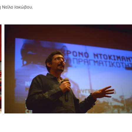
 Νείλο Ιακώβου.