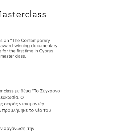
asterclass
lass on “The Contemporary
he award-winning documentary
for the first time in Cyprus
master class.
 class με θέμα “Το Σύγχρονο
Λευκωσία. Ο
ης
σειράς ντοκιμαντέρ
ss προβλήθηκε το νέο του
ην οργάνωση ,την