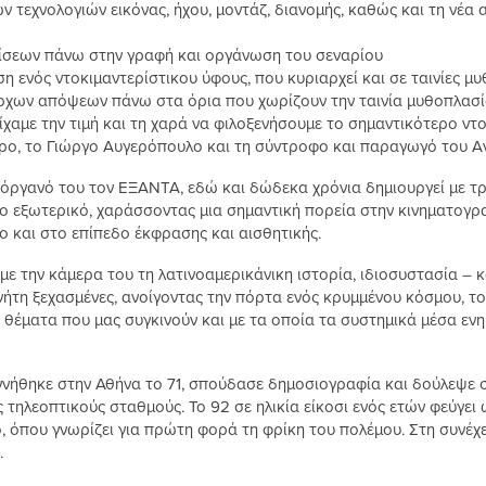
 τεχνολογιών εικόνας, ήχου, μοντάζ, διανομής, καθώς και τη νέα
ίσεων πάνω στην γραφή και οργάνωση του σεναρίου
 ενός ντοκιμαντερίστικου ύφους, που κυριαρχεί και σε ταινίες μ
χων απόψεων πάνω στα όρια που χωρίζουν την ταινία μυθοπλασί
 είχαμε την τιμή και τη χαρά να φιλοξενήσουμε το σημαντικότερο ν
ρο, το Γιώργο Αυγερόπουλο και τη σύντροφο και παραγωγό του 
όργανό του τον ΕΞΑΝΤΑ, εδώ και δώδεκα χρόνια δημιουργεί με τρ
το εξωτερικό, χαράσσοντας μια σημαντική πορεία στην κινηματογρ
ο και στο επίπεδο έκφρασης και αισθητικής.
 την κάμερα του τη λατινοαμερικάνικη ιστορία, ιδιοσυστασία – κα
ήτη ξεχασμένες, ανοίγοντας την πόρτα ενός κρυμμένου κόσμου, το
 θέματα που μας συγκινούν και με τα οποία τα συστημικά μέσα ε
νήθηκε στην Αθήνα το 71, σπούδασε δημοσιογραφία και δούλεψε 
 τηλεοπτικούς σταθμούς. Το 92 σε ηλικία είκοσι ενός ετών φεύγει
, όπου γνωρίζει για πρώτη φορά τη φρίκη του πολέμου. Στη συνέχ
.