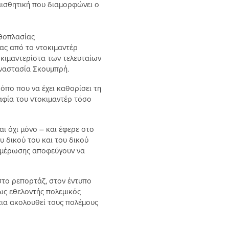
 αισθητική που διαμορφώνει ο
υθοπλασίας
ας από το ντοκιμαντέρ
τοκιμαντερίστα των τελευταίων
Αναστασία Σκουμπρή.
όπο που να έχει καθορίσει τη
αφία του ντοκιμαντέρ τόσο
ι όχι μόνο – και έφερε στο
υ δικού του και του δικού
νημέρωσης αποφεύγουν να
στο ρεπορτάζ, στον έντυπο
 ως εθελοντής πολεμικός
εια ακολουθεί τους πολέμους