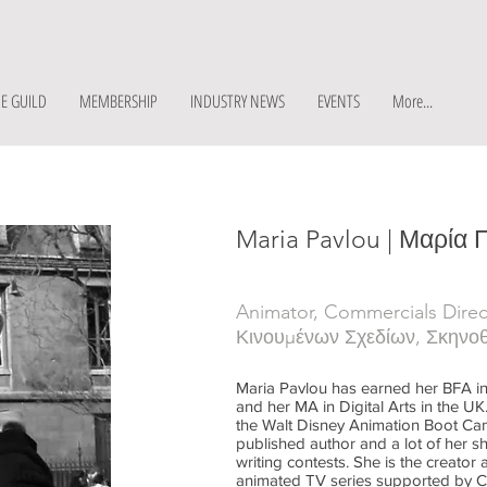
E GUILD
MEMBERSHIP
INDUSTRY NEWS
EVENTS
More...
Maria Pavlou | Μαρία
Animator, Commercials Direc
Κινουμένων Σχεδίων, Σκηνο
Maria Pavlou has earned her BFA i
and her MA in Digital Arts in the UK
the Walt Disney Animation Boot Camp
published author and a lot of her sh
writing contests. She is the creato
animated TV series supported by C