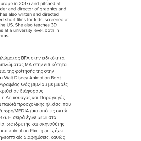
Europe in 2017) and pitched at
der and director of graphics and
 has also written and directed
 short films for kids, screened at
d the US. She also teaches 3D
at a university level, both in
rams.
πλώματος BFA στην ειδικότητα
 διπλώματος MA στην ειδικότητα
κεια της φοίτησής της στην
ο Walt Disney Animation Boot
γγραφέας ενός βιβλίου με μικρές
ακριθεί σε διάφορους
αι η Δημιουργός και Παραγωγός
α παιδιά προσχολικής ηλικίας, που
Europe/MEDIA (μια από τις οκτώ
7). Η σειρά έγινε pitch στο
ία, ως ιδρυτής και σκηνοθέτης
αι animation Pixel giants, έχει
ηλεοπτικές διαφημίσεις, καθώς