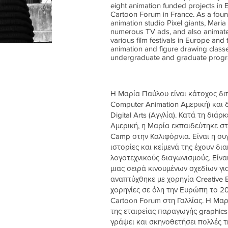
eight animation funded projects in 
Cartoon Forum in France. As a foun
animation studio Pixel giants, Maria
numerous TV ads, and also animated
various film festivals in Europe an
animation and figure drawing classes 
undergraduate and graduate prog
Η Μαρία Παύλου είναι κάτοχος δι
Computer Animation Αμερική) και
Digital Arts (Αγγλία). Κατά τη διάρ
Αμερική, η Μαρία εκπαιδεύτηκε στ
Camp στην Καλιφόρνια. Είναι η συ
ιστορίες και κείμενά της έχουν δι
λογοτεχνικούς διαγωνισμούς. Είν
μιας σειρά κινουμένων σχεδίων γι
αναπτύχθηκε με χορηγία Creative 
χορηγίες σε όλη την Ευρώπη το 201
Cartoon Forum στη Γαλλίας. Η Μαρ
της εταιρείας παραγωγής graphics κ
γράψει και σκηνοθετήσει πολλές τ