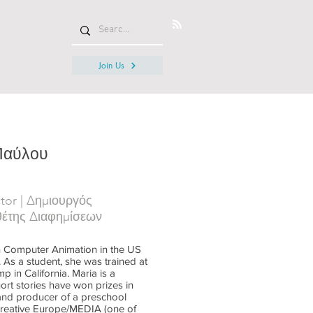
Join Us
 Παύλου
tor | Δημιουργός
θέτης Διαφημίσεων
n Computer Animation in the US
. As a student, she was trained at
 in California. Maria is a
ort stories have won prizes in
r and producer of a preschool
reative Europe/MEDIA (one of