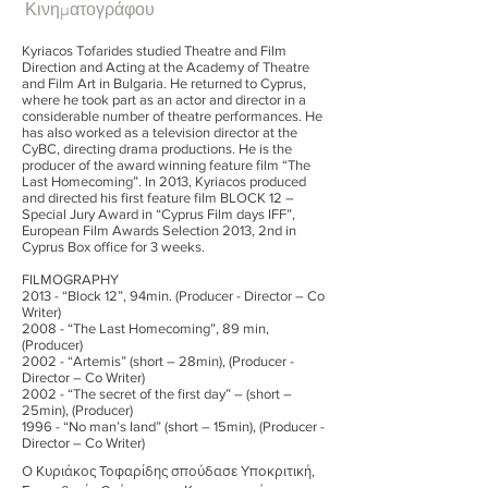
Κινηματογράφου
Kyriacos Tofarides studied Theatre and Film
Direction and Acting at the Academy of Theatre
and Film Art in Bulgaria. He returned to Cyprus,
where he took part as an actor and director in a
considerable number of theatre performances. He
has also worked as a television director at the
CyBC, directing drama productions. He is the
producer of the award winning feature film “The
Last Homecoming”. In 2013, Kyriacos produced
and directed his first feature film BLOCK 12 –
Special Jury Award in “Cyprus Film days IFF”,
European Film Awards Selection 2013, 2nd in
Cyprus Box office for 3 weeks.
FILMOGRAPHY
2013 - “Block 12”, 94min. (Producer - Director – Co
Writer)
2008 - “The Last Homecoming”, 89 min,
(Producer)
2002 - “Artemis” (short – 28min), (Producer -
Director – Co Writer)
2002 - “The secret of the first day” – (short –
25min), (Producer)
1996 - “No man’s land” (short – 15min), (Producer -
Director – Co Writer)
Ο Κυριάκος Τοφαρίδης σπούδασε Υποκριτική,