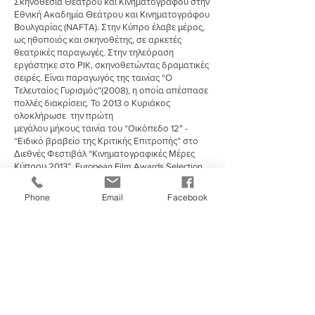
Σκηνοθεσία Θεάτρου και Κινηματογράφου στην
Εθνική Ακαδημία Θεάτρου και Κινηματογράφου
Βουλγαρίας (NAFTA). Στην Κύπρο έλαβε μέρος,
ως ηθοποιός και σκηνοθέτης, σε αρκετές
θεατρικές παραγωγές. Στην τηλεόραση
εργάστηκε στο ΡIK, σκηνοθετώντας δραματικές
σειρές. Είναι παραγωγός της ταινίας “Ο
Τελευταίος Γυρισμός”(2008), η οποία απέσπασε
πολλές διακρίσεις. Το 2013 ο Κυριάκος
ολοκλήρωσε την πρώτη
μεγάλου μήκους ταινία του “Οικόπεδο 12″ -
“Ειδικό βραβείο της Κριτικής Επιτροπής” στο
Διεθνές Φεστιβάλ “Κινηματογραφικές Μέρες
Κύπρου 2013”, European Film Awards Selection
2013, 2 ο στο κυπριακό Box office για τρεις
βδομάδες.
Phone
Email
Facebook
ΦΙΛΜΟΓΡΑΦΙΑ
2013 - “Οικόπεδο 12”, 94min.
2008 - “Ο Τελευταίος Γυρισμός ”, 89
min. (Παραγωγός)
2002 - “Η Άλλη Άρτεμις” (short – 28min)
2002 - “Το Μυστικό της Πρώτης Μέρας” – (short
– 25min), (Παραγωγός)
1996 - “Νεκρή Ζώνη” (short – 15min)