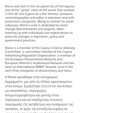
Elena was born in the occupied city of Famagusta,
one of the “ghost” cities of the world. She worked
in the US and Cyprus as a film director, producer,
cinematographer and editor in television and with
production companies. Being an activist for youth
advocacy, Elena’s work is dedicated to social
change documentaries and projects, often
teaming up with individuals and organizations to
press for changes in legislation, policy and
government practices.
Elena is a member of the Cyprus Cinema Advisory
Committee, a committee member of the Cyprus
Advertising Regulation Organization, a member of
the European Documentary Network and
European Women’s Audiovisual Network and has
been an International EMMY Awards Juror in the
semi-final categories of documentary and news.
Η Έλενα γεννήθηκε στην κατεχόμενη
Αμμόχωστο, μια από τις πόλεις «φαντάσματα»
στον κόσμο. Εργάστηκε στις Η.Π.Α. και Κύπρο
ως σκηνοθέτης, παραγωγός,
κινηματογραφίστρια και μοντέρ στην
τηλεόραση και σε ανεξάρτητα στούντιο
παραγωγής. Ως ακτιβίστρια και συνήγορος της
νεολαίας, το έργο της εστιάζεται κυρίως σε