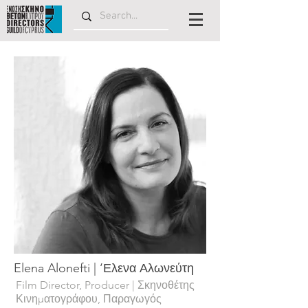
Elena Alonefti | ‘Ελενα Αλωνεύτη
Film Director, Producer | Σκηνοθέτης
Κινηματογράφου, Παραγωγός