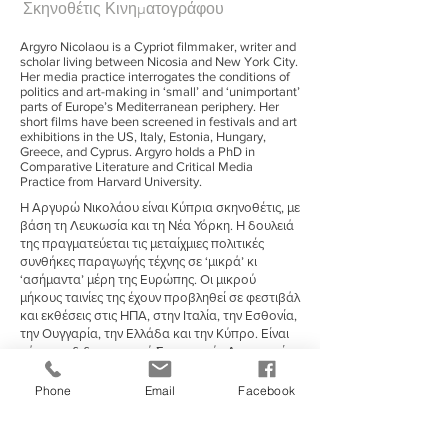
Σκηνοθέτις Κινηματογράφου
Argyro Nicolaou is a Cypriot filmmaker, writer and
scholar living between Nicosia and New York City.
Her media practice interrogates the conditions of
politics and art-making in ‘small’ and ‘unimportant’
parts of Europe’s Mediterranean periphery. Her
short films have been screened in festivals and art
exhibitions in the US, Italy, Estonia, Hungary,
Greece, and Cyprus. Argyro holds a PhD in
Comparative Literature and Critical Media
Practice from Harvard University.
Η Αργυρώ Νικολάου είναι Κύπρια σκηνοθέτις, με
βάση τη Λευκωσία και τη Νέα Υόρκη. Η δουλειά
της πραγματεύεται τις μεταίχμιες πολιτικές
συνθήκες παραγωγής τέχνης σε ‘μικρά’ κι
‘ασήμαντα’ μέρη της Ευρώπης. Οι μικρού
μήκους ταινίες της έχουν προβληθεί σε φεστιβάλ
και εκθέσεις στις ΗΠΑ, στην Ιταλία, την Εσθονία,
την Ουγγαρία, την Ελλάδα και την Κύπρο. Είναι
κάτοχος διδακτορικού Συγκριτικής Λογοτεχνίας
και Κριτικής Πρακτικής Μέσων από το
πανεπιστήμιο Χάρβαρντ.
Phone
Email
Facebook
http://www.anicolaou.com/