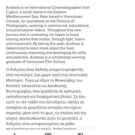
Andreas is an international Cinematographer from
Cyprus, a small island in the Eastern
Mediterranean Sea. Now based in Vancouver,
Canada, he specializes as the Director of
Photography, working in commercial, educational,
and promotional videos. Throughout this new
journey that is unraveling, he hopes to keep
sharing stories that matter, through light, frame
and movement. By taking this path, Andreas is
determined to learn more about the field,
continuously improving and developing his skills
and potential. Andreas is a scholarship-winning
graduate of Vancouver Film School.
Ο Ανδρέας είναι διεθνής κινηματογραφιστής
από την Κύπρο, ένα μικρό νησί στην Ανατολική
Μεσόγειο. Τώρα με έδρα το Βανκούβερ του
Καναδά, ειδικεύεται ως Διευθυντής
Φωτογραφίας, που εργάζεται σε εμπορικά,
εκπαιδευτικά και διαφημιστικά βίντεο. Σε όλο
αυτό το νέο ταξίδι που ξετυλίγεται, ελπίζει να
συνεχίσει να μοιράζεται ιστορίες που έχουν
σημασία, μέσα από το φως, το πλαίσιο και την
κίνηση. Ακολουθώντας αυτό το μονοπάτι, ο
Ανδρέας είναι αποφασισμένος να μάθει
περισσότερα για το πεδίο, βελτιώνοντας
συνεχώς και αναπτύσσοντας τις δεξιότητες και