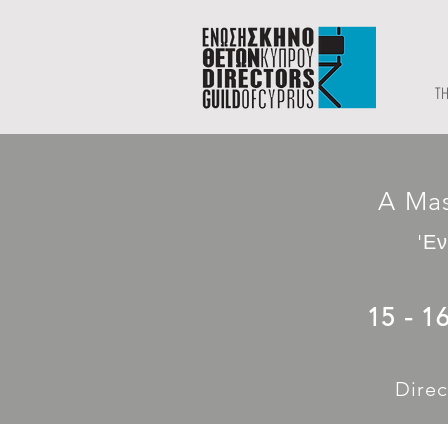
TH
A Mas
'Εν
15 - 1
Dire