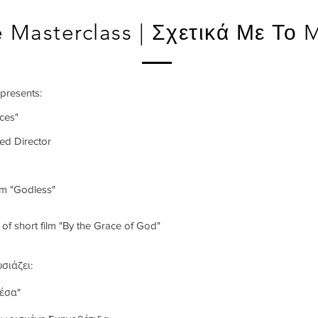
 Masterclass | Σχετικά Με Το M
presents:
ces"
med Director
ilm "Godless"
of short film "By the Grace of God"
ιάζει:
έσα"