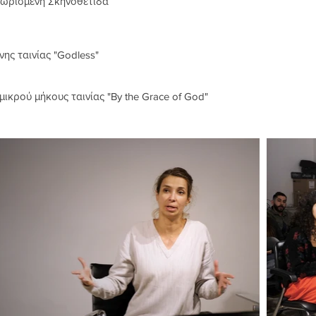
γνωρισμένη Σκηνοθέτιδα
ς ταινίας "Godless"
μικρού μήκους ταινίας "By the Grace of God"