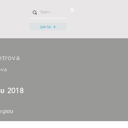
Join Us
etrova
ova
ου 2018
ύπρου