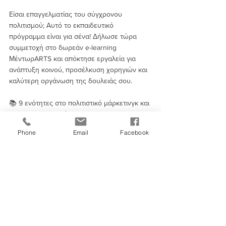
Είσαι επαγγελματίας του σύγχρονου 
πολιτισμού; Αυτό το εκπαιδευτικό 
πρόγραμμα είναι για σένα! Δήλωσε τώρα 
συμμετοχή στο δωρεάν e-learning 
ΜέντωρARTS και απόκτησε εργαλεία για 
ανάπτυξη κοινού, προσέλκυση χορηγιών και 
καλύτερη οργάνωση της δουλειάς σου.
📚 9 ενότητες στο πολιτιστικό μάρκετινγκ και 
την επιχειρηματικότητα
Phone
Email
Facebook
Υλοποίηση: KPMG Cyprus 
🗓️ Έναρξη: Μάρτιος 2026 📆 Διάρκεια: μέχρι 
το τέλος του 2027 👉 Κάνε την αίτησή σου 
σήμερα: https://bit.ly/mentorArts 
⏳ Προθεσμία: 27 Φεβρουαρίου 2026
Μάθετε περισσότερα εδώ: 
http://bit.ly/4rep1HN