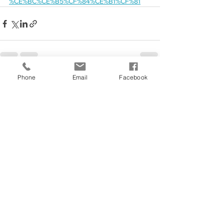
%CE%BC%CE%B5%CF%84%CE%B1%CF%81
Phone
Email
Facebook
See All
Recent Posts