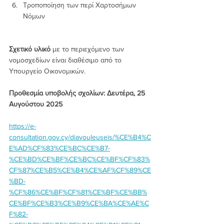
Τροποποίηση των περί Χαρτοσήμων 
Νόμων
Σχετικό υλικό
 με το περιεχόμενο των 
νομοσχεδίων είναι διαθέσιμο από το 
Υπουργείο Οικονομικών.
Προθεσμία υποβολής σχολίων: Δευτέρα, 25 
Αυγούστου 2025
https://e-
consultation.gov.cy/diavouleuseis/%CE%B4%C
E%AD%CF%83%CE%BC%CE%B7-
%CE%BD%CE%BF%CE%BC%CE%BF%CF%83%
CF%87%CE%B5%CE%B4%CE%AF%CF%89%CE
%BD-
%CF%86%CE%BF%CF%81%CE%BF%CE%BB%
CE%BF%CE%B3%CE%B9%CE%BA%CE%AE%C
F%82-