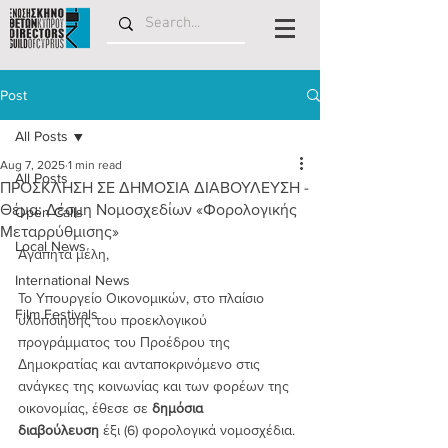
Post
All Posts
Aug 7, 2025
1 min read
All Posts
ΠΡΟΣΚΛΗΣΗ ΣΕ ΔΗΜΟΣΙΑ ΔΙΑΒΟΥΛΕΥΣΗ -
Θέμα: Δέσμη Νομοσχεδίων «Φορολογικής
Open Calls
Μεταρρύθμισης»
Local News
Αγαπητά μέλη,
International News
Το Υπουργείο Οικονομικών, στο πλαίσιο 
Film Festivals
υλοποίησης του προεκλογικού 
προγράμματος του Προέδρου της 
Δημοκρατίας και ανταποκρινόμενο στις 
ανάγκες της κοινωνίας και των φορέων της 
οικονομίας, έθεσε σε 
δημόσια 
διαβούλευση
 έξι (6) φορολογικά νομοσχέδια.