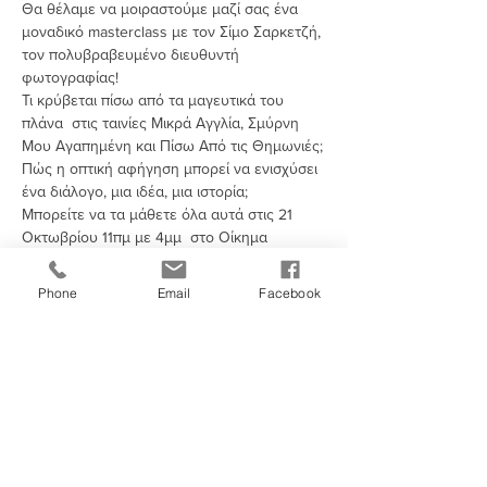
​Θα θέλαμε να μοιραστούμε μαζί σας ένα 
μοναδικό masterclass με τον Σίμο Σαρκετζή, 
τον πολυβραβευμένο διευθυντή 
φωτογραφίας!
Τι κρύβεται πίσω από τα μαγευτικά του 
πλάνα  στις ταινίες Μικρά Αγγλία, Σμύρνη 
Μου Αγαπημένη και Πίσω Από τις Θημωνιές;

Πώς η οπτική αφήγηση μπορεί να ενισχύσει 
ένα διάλογο, μια ιδέα, μια ιστορία;
Μπορείτε να τα μάθετε όλα αυτά στις 21 
Οκτωβρίου 11πμ με 4μμ  στο Οίκημα 
Ένωσης Σκηνοθετών Κύπρου στη Λευκωσία.
Περιορισμένες θέσεις.
Phone
Email
Facebook
Τιμές Εισόδου:
Περισσότερα >
Share This Event