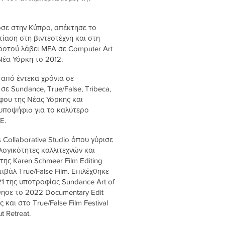
ωσε στην Κύπρο, απέκτησε το
στίαση στη βιντεοτέχνη και στη
ροτού λάβει MFA σε Computer Art
 Νέα Υόρκη το 2012.
 από έντεκα χρόνια σε
ε Sundance, True/False, Tribeca,
φου της Νέας Υόρκης και
υποψήφιo για το καλύτερο
E.
 Collaborative Studio όπου γύρισε
λογικότητες καλλιτεχνών και
 της Karen Schmeer Film Editing
ιβάλ True/False Film. Επιλέχθηκε
1 της υποτροφίας Sundance Art of
θησε το 2022 Documentary Edit
και στο True/False Film Festival
t Retreat.