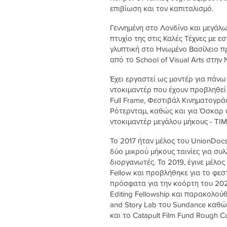
επιβίωση και τον καπιταλισμό.
Γεννημένη στο Λονδίνο και μεγάλ
πτυχίο της στις Καλές Τέχνες με ε
γλυπτική στο Ηνωμένο Βασίλειο π
από το School of Visual Arts στην
Έχει εργαστεί ως μοντέρ για πάνω
ντοκιμαντέρ που έχουν προβληθεί σ
Full Frame, Φεστιβάλ Κινηματογρά
Ρότερνταμ, καθώς και για Όσκαρ 
ντοκιμαντέρ μεγάλου μήκους - TIM
Το 2017 ήταν μέλος του UnionDocs
δύο μικρού μήκους ταινίες για συλ
διοργανωτές. Το 2019, έγινε μέλος
Fellow και προβλήθηκε για το φεστ
πρόσφατα για την κοόρτη του 202
Editing Fellowship και παρακολού
and Story Lab του Sundance καθώς 
και το Catapult Film Fund Rough Cu