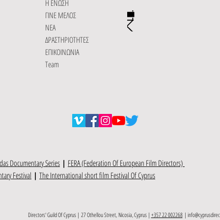
Η ΕΝΩΣΗ
ΓΙΝΕ ΜΕΛΟΣ
ΝΕΑ
ΔΡΑΣΤΗΡΙΟΤΗΤΕΣ
ΕΠΙΚΟΙΝΩΝΙΑ
Team
das Documentary Series
|
FERA (Federation Of European Film Directors)
ary Festival
|
The International short film Festival Of Cyprus
Directors' Guild Of Cyprus | 27 Othellou Street, Nicosia, Cyprus |
+357 22 002268
|
info@cyprusdire