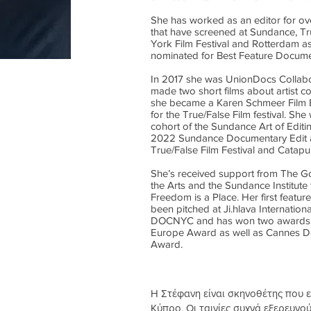
She has worked as an editor for ov
that have screened at Sundance, Tr
York Film Festival and Rotterdam 
nominated for Best Feature Docume
In 2017 she was UnionDocs Collabo
made two short films about artist co
she became a Karen Schmeer Film E
for the True/False Film festival. Sh
cohort of the Sundance Art of Editi
2022 Sundance Documentary Edit an
True/False Film Festival and Catapu
She’s received support from The G
the Arts and the Sundance Institute 
Freedom is a Place. Her first feat
been pitched at Ji.hlava Internatio
DOCNYC and has won two awards: 
Europe Award as well as Cannes Do
Award.
Η Στέφανη είναι σκηνοθέτης που ε
Κύπρο. Οι ταινίες συχνά εξερευνού