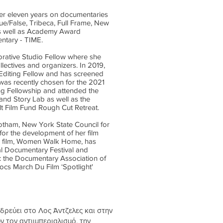
er eleven years on documentaries
ue/False, Tribeca, Full Frame, New
as well as Academy Award
ntary - TIME.
rative Studio Fellow where she
llectives and organizers. In 2019,
diting Fellow and has screened
e was recently chosen for the 2021
ng Fellowship and attended the
d Story Lab as well as the
lt Film Fund Rough Cut Retreat.
otham, New York State Council for
for the development of her film
ure film, Women Walk Home, has
nal Documentary Festival and
the Documentary Association of
cs March Du Film ‘Spotlight'
δρεύει στο Λος Άντζελες και στην
ν τον αντιιμπεριαλισμό, την