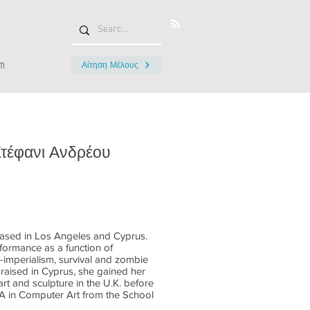
m
Αίτηση Μέλους
Στέφανι Ανδρέου
 based in Los Angeles and Cyprus.
rformance as a function of
-imperialism, survival and zombie
 raised in Cyprus, she gained her
art and sculpture in the U.K. before
A in Computer Art from the School