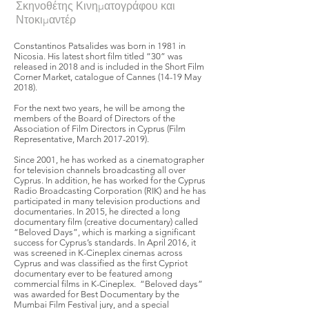
Σκηνοθέτης Κινηματογράφου και
Ντοκιμαντέρ
Constantinos Patsalides was born in 1981 in
Nicosia. His latest short film titled “30” was
released in 2018 and is included in the Short Film
Corner Market, catalogue of Cannes (14-19 May
2018).
For the next two years, he will be among the
members of the Board of Directors of the
Association of Film Directors in Cyprus (Film
Representative, March
2017-2019)
.
Since 2001, he has worked as a cinematographer
for television channels broadcasting all over
Cyprus. In addition, he has worked for the Cyprus
Radio Broadcasting Corporation (RIK) and he has
participated in many television productions and
documentaries. In 2015, he directed a long
documentary film (creative documentary) called
“Beloved Days”, which is marking a significant
success for Cyprus’s standards. In April 2016, it
was screened in K-Cineplex cinemas across
Cyprus and was classified as the first Cypriot
documentary ever to be featured among
commercial films in K-Cineplex. “Beloved days”
was awarded for Best Documentary by the
Mumbai Film Festival jury, and a special