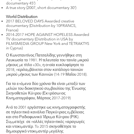
documentary 45’)
A true story (2007, short documentary 30’)
World Distribution
2017 BELOVED DAYS Awarded creative
documentary (Distribution by 10FRANCS,
France)
2014-2017
HOPE AGAINST HOPELESS Awarded
TV documentary (Distribution in USA by
FILMSMEDIA GROUP New York and TETRAKTYS
in Cyprus)
Ο Κωνσταντίνος Πατσαλίδης γεννήθηκε στη
Λευκωσία το 1981. Η τελευταία του ταινία μικρού
μήκους με τίτλο «30», η οποία κυκλοφόρησε το
2018, περιλαμβάνεται στον κατάλογο ταινιών
μικρού μήκους των Καννών (14-19 Μαΐου 2018).
Για τα επόμενα δύο χρόνια θα είναι μεταξύ των
μελών του διοικητικού συμβουλίου της Ένωσης
Σκηνοθετών Κύπρου (Εκπρόσωπος
Κινηματογράφου, Μάρτιος
2017-2019)
Από το 2001 εργάστηκε ως κινηματογραφιστής
σε τηλεοπτικά κανάλια Παγκύπριας εμβέλειας
και στο Ραδιοφωνικό Ίδρυμα Κύπρου (ΡΙΚ).
Συμμετείχε σε πολλές τηλεοπτικές παραγωγές
και ντοκιμαντέρ. To 2015 σκηνοθέτησε το
δημιουργικό ντοκιμαντέρ μεγάλης