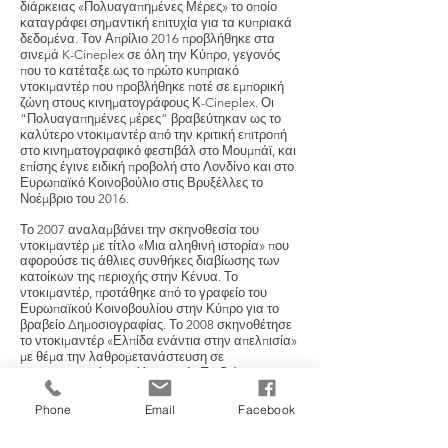
διάρκειας «Πολυαγαπημένες Μέρες» το οποίο
καταγράφει σημαντική επιτυχία για τα κυπριακά
δεδομένα. Τον Απρίλιο 2016 προβλήθηκε στα
σινεμά K-Cineplex σε όλη την Κύπρο, γεγονός
που το κατέταξε ως το πρώτο κυπριακό
ντοκιμαντέρ που προβλήθηκε ποτέ σε εμπορική
ζώνη στους κινηματογράφους Κ-Cineplex. Οι
“Πολυαγαπημένες μέρες” βραβεύτηκαν ως το
καλύτερο ντοκιμαντέρ από την κριτική επιτροπή
στο κινηματογραφικό φεστιβάλ στο Μουμπάϊ, και
επίσης έγινε ειδική προβολή στο Λονδίνο και στο
Ευρωπαϊκό Κοινοβούλιο στις Βρυξέλλες το
Νοέμβριο του 2016.
Το 2007 αναλαμβάνει την σκηνοθεσία του
ντοκιμαντέρ με τίτλο «Μια αληθινή ιστορία» που
αφορούσε τις άθλιες συνθήκες διαβίωσης των
κατοίκων της περιοχής στην Κένυα. Το
ντοκιμαντέρ, προτάθηκε από το γραφείο του
Ευρωπαϊκού Κοινοβουλίου στην Κύπρο για το
βραβείο Δημοσιογραφίας. Το 2008 σκηνοθέτησε
το ντοκιμαντέρ «Ελπίδα ενάντια στην απελπισία»
με θέμα την λαθρομετανάστευση σε
συμπαραγωγή με το Υπουργείο Παιδείας και
Πολιτισμού της Κύπρου. Παρέδωσε σεμινάρια
στο Πανεπιστήμιο Κύπρου και στο Πανεπιστήμιο
Phone
Email
Facebook
Frederick σχετικά με το δημιουργικό και
τηλεοπτικό ντοκιμαντέρ. Εργάζεται ως