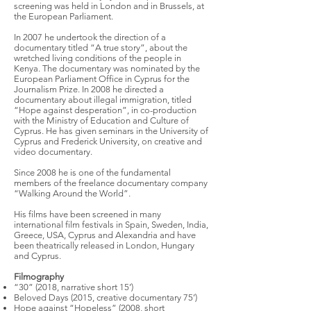
screening was held in London and in Brussels, at
the European Parliament.
In 2007 he undertook the direction of a
documentary titled “A true story”, about the
wretched living conditions of the people in
Kenya. The documentary was nominated by the
European Parliament Office in Cyprus for the
Journalism Prize. In 2008 he directed a
documentary about illegal immigration, titled
“Hope against desperation”, in co-production
with the Ministry of Education and Culture of
Cyprus. He has given seminars in the University of
Cyprus and Frederick University, on creative and
video documentary.
Since 2008 he is one of the fundamental
members of the freelance documentary company
“Walking Around the World”.
His films have been screened in many
international film festivals in Spain, Sweden, India,
Greece, USA, Cyprus and Alexandria and have
been theatrically released in London, Hungary
and Cyprus.
Filmography
“30” (2018, narrative short 15’)
Beloved Days (2015, creative documentary 75’)
Hope against “Hopeless” (2008, short