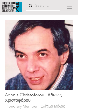
Adonis Christoforou | Άδωνις
Χριστοφόρου
Honorary Member | Επίτιμο Μέλος