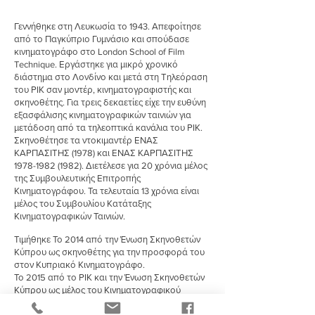
Γεννήθηκε στη Λευκωσία το 1943. Απεφοίτησε
από το Παγκύπριο Γυμνάσιο και σπούδασε
κινηματογράφο στο London School of Film
Technique. Εργάστηκε για μικρό χρονικό
διάστημα στο Λονδίνο και μετά στη Τηλεόραση
του ΡΙΚ σαν μοντέρ, κινηματογραφιστής και
σκηνοθέτης. Για τρεις δεκαετίες είχε την ευθύνη
εξασφάλισης κινηματογραφικών ταινιών για
μετάδοση από τα τηλεοπτικά κανάλια του ΡΙΚ.
Σκηνοθέτησε τα ντοκιμαντέρ ΕΝΑΣ
ΚΑΡΠΑΣΙΤΗΣ (1978) και ΕΝΑΣ ΚΑΡΠΑΣΙΤΗΣ
1978-1982 (1982)
. Διετέλεσε για 20 χρόνια μέλος
της Συμβουλευτικής Επιτροπής
Κινηματογράφου. Τα τελευταία 13 χρόνια είναι
μέλος του Συμβουλίου Κατάταξης
Κινηματογραφικών Ταινιών.
Τιμήθηκε Το 2014 από την Ένωση Σκηνοθετών
Κύπρου ως σκηνοθέτης για την προσφορά του
στον Κυπριακό Κινηματογράφο.
Το 2015 από το ΡΙΚ και την Ένωση Σκηνοθετών
Κύπρου ως μέλος του Κινηματογραφικού
Συνεργείου του ΡΙΚ για την προσφορά του στην