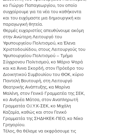
κο Γιώργο Παπαγεωργίου, τον οποίο
συγχαίρουμε για τα νέα του καθήκοντα
και του ευχόμαστε μια δημιουργική και
παραγωγική θητεία.
Θερμές ευχαριστίες απευθύνουμε ακόμη
στην Ανώτερη Λειτουργό του
Υφυπουργείου Πολιτισμού, κα Έλενα
Χριστοδουλίδου, στους Λειτουργούς του
Υφυπουργείου Πολιτισμού – Τμήμα
Σύγχρονου Πολιτισμού, κο Μάριο Ψαρά
και κα Άννα Σκορδή, στον Πρόεδρο του
Διοικητικού Συμβουλίου του ΘΟΚ, κύριο
Παντελή Βουτουρή, στη Λειτουργό
Θεατρικής Ανάπτυξης, κα Μαρίνα
Μαλένη, στον Γενικό Γραμματέα της ΣΕΚ,
κο Ανδρέα Μάτσα, στον Αναπληρωτή
Γραμματέα Ο.Ι.Υ.Κ-ΣΕΚ, κο Μιχάλη
Καζαμία, καθώς και στον Γενικό
Γραμματέα της ΣΗΔΗΚΕΚ-ΠΕΟ, κο Νίκο
Γρηγορίου.
Τέλος, θα θέλαμε να εκφράσουμε τις