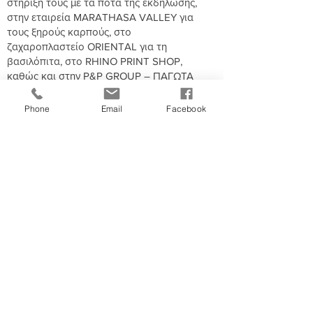
στήριξή τους με τα ποτά της εκδήλωσης,
στην εταιρεία MARATHASA VALLEY για
τους ξηρούς καρπούς, στο
ζαχαροπλαστείο ORIENTAL για τη
βασιλόπιτα, στο RHINO PRINT SHOP,
καθώς και στην P&P GROUP – ΠΑΓΩΤΑ
ΠΑΠΑΦΙΛΙΠΠΟΥ και τη FOTOCINE FILMS
για την ευγενική προσφορά των δώρων
Phone
Email
Facebook
της κλήρωσης.
Τα Διοικητικά Συμβούλια των τριών
οργανώσεων εύχονται σε όλους μια
όμορφη και δημιουργική χρονιά και
ανανεώνουν το ραντεβού τους για την
επόμενη χρονιά.